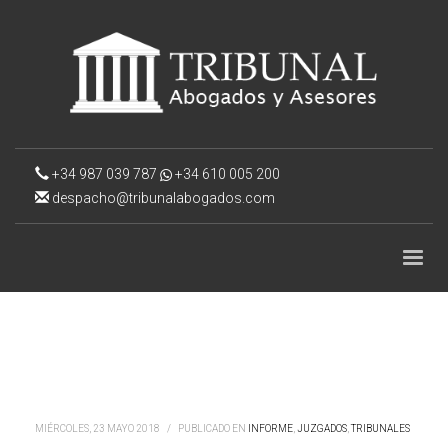
+34 987 039 787
+34 610 005 200
despacho@tribunalabogados.com
MIÉRCOLES, 23 MAYO 2018
/
PUBLICADO EN
INFORME
,
JUZGADOS
,
TRIBUNALES