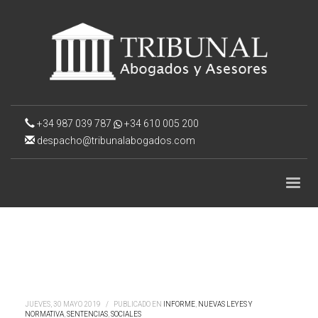
+34 987 039 787
+34 610 005 200
despacho@tribunalabogados.com
JUEVES, 30 MAYO 2019
/
PUBLICADO EN
INFORME
,
NUEVAS LEYES Y
NORMATIVA
,
SENTENCIAS
,
SOCIALES