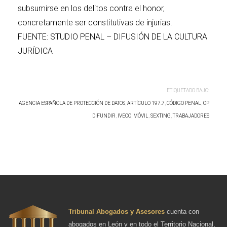
subsumirse en los delitos contra el honor,
concretamente ser constitutivas de injurias.
FUENTE: STUDIO PENAL – DIFUSIÓN DE LA CULTURA
JURÍDICA
ETIQUETADO BAJO:
AGENCIA ESPAÑOLA DE PROTECCIÓN DE DATOS
,
ARTÍCULO 197.7
,
CÓDIGO PENAL
,
CP
,
DIFUNDIR
,
IVECO
,
MÓVIL
,
SEXTING
,
TRABAJADORES
Tribunal Abogados y Asesores
cuenta con
abogados en León y en todo el Territorio Nacional,