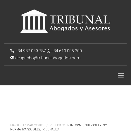
+34 987 039 787
+34 610 005 200
despacho@tribunalabogados.com
MARTES, 17 MARZO 2020
/
PUBLICADO EN
INFORME
,
NUEVAS LEYES Y
NORMATIVA
,
SOCIALES
,
TRIBUNALES