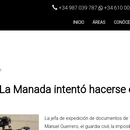
+34 987 039 787
+34 610 00
INICIO
ÁREAS
CONÓC
S
e La Manada intentó hacerse 
La jefa de expedición de documentos de 
Manuel Guerrero, el guardia civil, la imposi