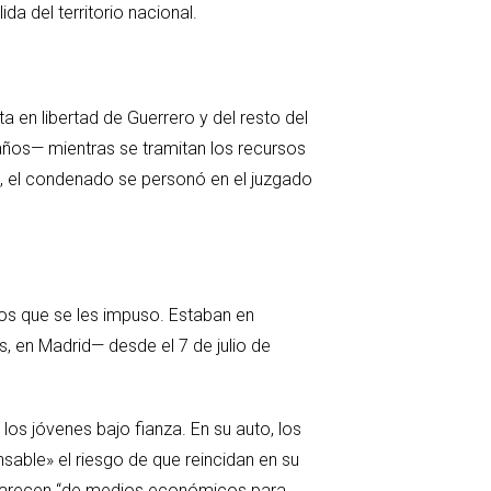
da del territorio nacional.
a en libertad de Guerrero y del resto del
años— mientras se tramitan los recursos
, el condenado se personó en el juzgado
uros que se les impuso. Estaban en
es, en Madrid— desde el 7 de julio de
los jóvenes bajo fianza. En su auto, los
ble» el riesgo de que reincidan en su
e carecen “de medios económicos para