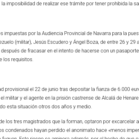
la imposibilidad de realizar ese trámite por tener prohibida la sali
s impuestas por la Audiencia Provincial de Navarra para la puest
uelo (militar), Jesús Escudero y Ángel Boza, de entre 26 y 29 
después de fracasar en el intento de hacerse con un pasaporte
 los requisitos.
d provisional el 22 de junio tras depositar la fianza de 6.000 e
el militar y el agente en la prisión castrense de Alcalá de Henar
do esta situación otros dos años y medio.
de los tres magistrados que la forman, optaron por excarcelar a 
los condenados hayan perdido el anonimato hace «menos impensa
 se fuguen. Este riesgo se aminora además, por el hecho de qu