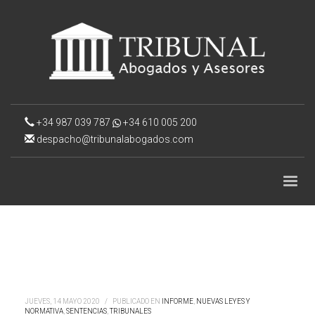
+34 987 039 787
+34 610 005 200
despacho@tribunalabogados.com
JUEVES, 14 MAYO 2020
/
PUBLICADO EN
INFORME
,
NUEVAS LEYES Y
NORMATIVA
,
SENTENCIAS
,
TRIBUNALES