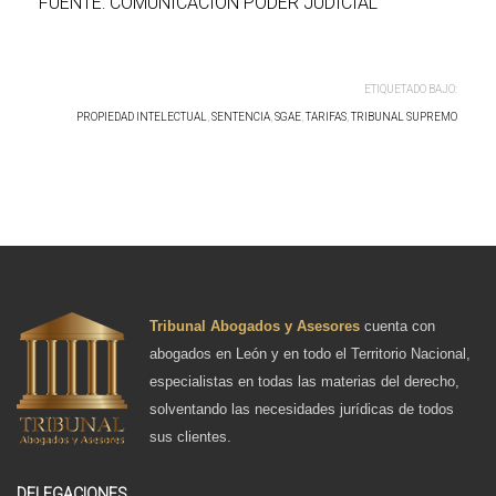
FUENTE: COMUNICACIÓN PODER JUDICIAL
ETIQUETADO BAJO:
PROPIEDAD INTELECTUAL
,
SENTENCIA
,
SGAE
,
TARIFAS
,
TRIBUNAL SUPREMO
Tribunal Abogados y Asesores
cuenta con
abogados en León y en todo el Territorio Nacional,
especialistas en todas las materias del derecho,
solventando las necesidades jurídicas de todos
sus clientes.
DELEGACIONES