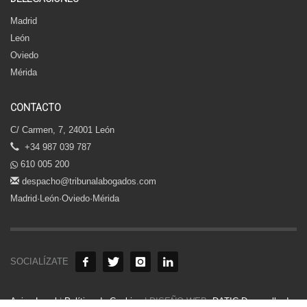
Madrid
León
Oviedo
Mérida
CONTACTO
C/ Carmen, 7, 24001 León
+34 987 039 787
610 005 200
despacho@tribunalabogados.com
Madrid·León·Oviedo·Mérida
SOCIALÍZATE
Aviso Legal
|
Política de Cookies
| DISEÑO WEB:
DATIC Desarrollo de