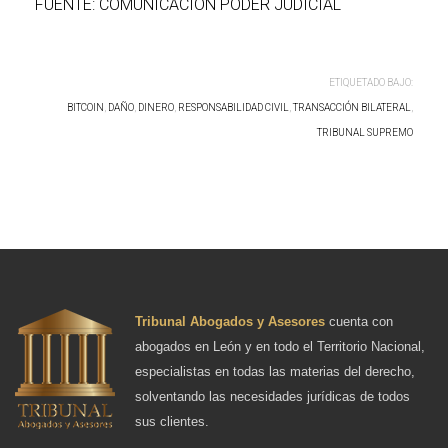
FUENTE: COMUNICACIÓN PODER JUDICIAL
ETIQUETADO BAJO:
BITCOIN
,
DAÑO
,
DINERO
,
RESPONSABILIDAD CIVIL
,
TRANSACCIÓN BILATERAL
,
TRIBUNAL SUPREMO
Tribunal Abogados y Asesores
cuenta con
abogados en León y en todo el Territorio Nacional,
especialistas en todas las materias del derecho,
solventando las necesidades jurídicas de todos
sus clientes.