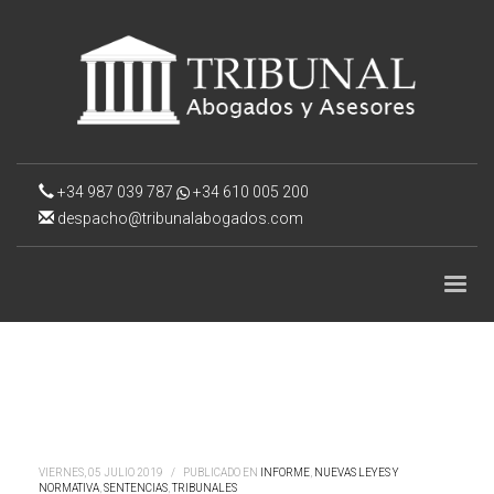
+34 987 039 787
+34 610 005 200
despacho@tribunalabogados.com
VIERNES, 05 JULIO 2019
/
PUBLICADO EN
INFORME
,
NUEVAS LEYES Y
NORMATIVA
,
SENTENCIAS
,
TRIBUNALES