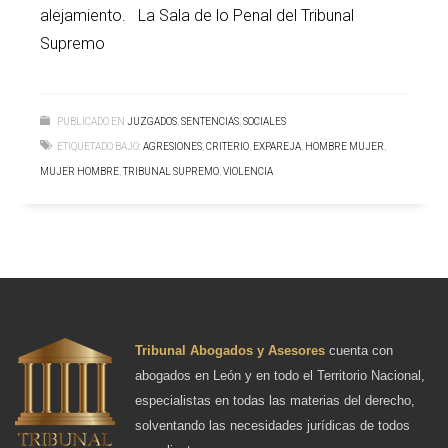
alejamiento. La Sala de lo Penal del Tribunal
Supremo
PUBLICADO EN
JUZGADOS
,
SENTENCIAS
,
SOCIALES
ETIQUETADO BAJO:
AGRESIONES
,
CRITERIO
,
EXPAREJA
,
HOMBRE MUJER
,
MUJER HOMBRE
,
TRIBUNAL SUPREMO
,
VIOLENCIA
Tribunal Abogados y Asesores
cuenta con
abogados en León y en todo el Territorio Nacional,
especialistas en todas las materias del derecho,
solventando las necesidades jurídicas de todos