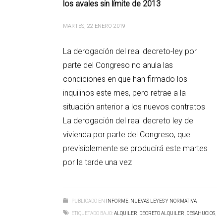
los avales sin límite de 2013
MARTES, 22 ENERO 2019
La derogación del real decreto-ley por
parte del Congreso no anula las
condiciones en que han firmado los
inquilinos este mes, pero retrae a la
situación anterior a los nuevos contratos
La derogación del real decreto ley de
vivienda por parte del Congreso, que
previsiblemente se producirá este martes
por la tarde una vez
PUBLICADO EN
INFORME
,
NUEVAS LEYES Y NORMATIVA
ETIQUETADO BAJO:
ALQUILER
,
DECRETO ALQUILER
,
DESAHUCIOS
,