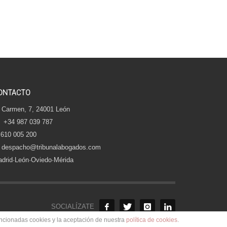
ONTACTO
 Carmen, 7, 24001 León
+34 987 039 787
610 005 200
despacho@tribunalabogados.com
drid·León·Oviedo·Mérida
SOCIALÍZATE
encionadas cookies y la aceptación de nuestra
política de cookies
.