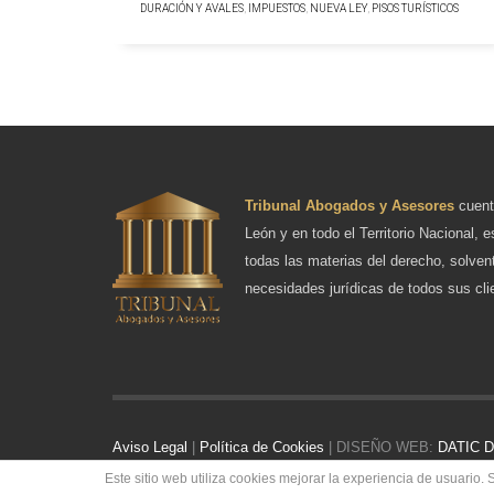
DURACIÓN Y AVALES
,
IMPUESTOS
,
NUEVA LEY
,
PISOS TURÍSTICOS
Tribunal Abogados y Asesores
cuent
León y en todo el Territorio Nacional, e
todas las materias del derecho, solven
necesidades jurídicas de todos sus cli
Aviso Legal
|
Política de Cookies
| DISEÑO WEB:
DATIC De
Este sitio web utiliza cookies mejorar la experiencia de usuari