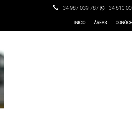
+34 987 039 787
+34 610 00
INICIO
ÁREAS
CONÓC