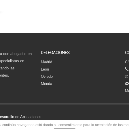
DELEGACIONES
C
a con abogados en
specialistas en
Madrid
C/
tando las
León
entes.
Oviedo
Mérida
Ma
sarrollo de Aplicaciones
.
o. Si continúa navegando está dando su consentimiento para la aceptación de las m