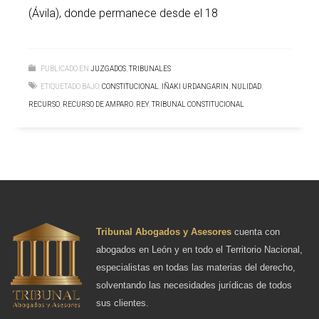
(Ávila), donde permanece desde el 18
PUBLICADO EN
JUZGADOS
,
TRIBUNALES
ETIQUETADO BAJO:
CONSTITUCIONAL
,
IÑAKI URDANGARIN
,
NULIDAD
,
RECURSO
,
RECURSO DE AMPARO
,
REY
,
TRIBUNAL CONSTITUCIONAL
Tribunal Abogados y Asesores
cuenta con
abogados en León y en todo el Territorio Nacional,
especialistas en todas las materias del derecho,
solventando las necesidades jurídicas de todos
sus clientes.