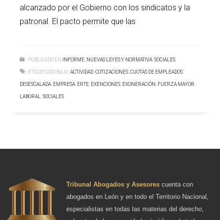
alcanzado por el Gobierno con los sindicatos y la
patronal. El pacto permite que las
PUBLICADO EN
INFORME
,
NUEVAS LEYES Y NORMATIVA
,
SOCIALES
ETIQUETADO BAJO:
ACTIVIDAD
,
COTIZACIONES
,
CUOTAS DE EMPLEADOS
,
DESESCALADA
,
EMPRESA
,
ERTE
,
EXENCIONES
,
EXONERACIÓN
,
FUERZA MAYOR
,
LABORAL
,
SOCIALES
Tribunal Abogados y Asesores
cuenta con
abogados en León y en todo el Territorio Nacional,
especialistas en todas las materias del derecho,