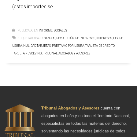
(estos importes se
PUBLICADO EN
INFORME
,
SOCIALES
ETIQUETADO BAJO:
BANCOS
,
DEVOLUCIÓN DE INTERESES
,
INTERESES
,
LEY DE
USURA
,
NULIDAD TARJETAS
,
PRÉSTAMO POR USURA
,
TARJETA DE CRÉDITO
,
TARJETA REVOLVING
,
TRIBUNAL ABOGADOS Y ASESORES
Tribunal Abogados y Asesores
cuenta con
abogados en León y en todo el Territorio Nacional,
especialistas en todas las materias del derecho,
solventando las necesidades jurídicas de todos