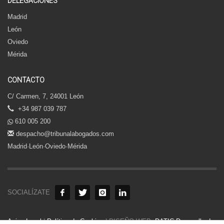
DELEGACIONES
Madrid
León
Oviedo
Mérida
CONTACTO
C/ Carmen, 7, 24001 León
+34 987 039 787
610 005 200
despacho@tribunalabogados.com
Madrid·León·Oviedo·Mérida
SOCIALÍZATE
Aviso Legal
|
Política de Cookies
| DISEÑO WEB:
DATIC Desarrollo de