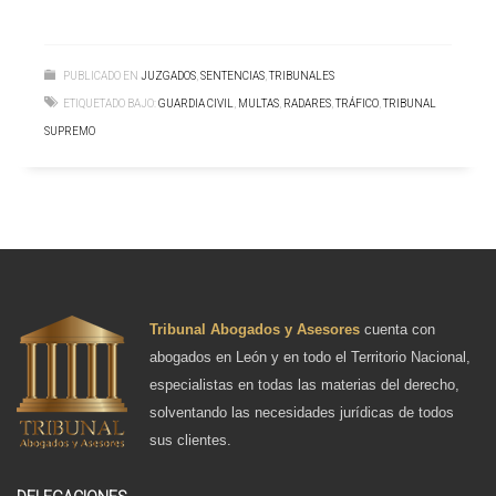
PUBLICADO EN
JUZGADOS
,
SENTENCIAS
,
TRIBUNALES
ETIQUETADO BAJO:
GUARDIA CIVIL
,
MULTAS
,
RADARES
,
TRÁFICO
,
TRIBUNAL
SUPREMO
Tribunal Abogados y Asesores
cuenta con
abogados en León y en todo el Territorio Nacional,
especialistas en todas las materias del derecho,
solventando las necesidades jurídicas de todos
sus clientes.