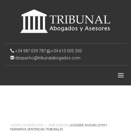
+34 987 039 787
+34 610 005 200
despacho@tribunalabogados.com
JUEVES, 23 ENERO 2020
/
PUBLICADO EN
JUZGADOS
,
NUEVAS LEYES Y
NORMATIVA
,
SENTENCIAS
,
TRIBUNALES