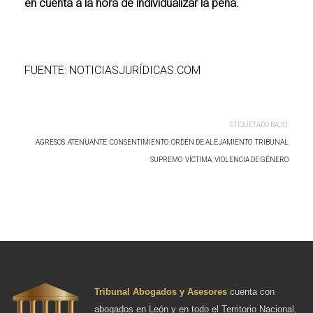
en cuenta a la hora de individualizar la pena.
FUENTE: NOTICIASJURÍDICAS.COM
ETIQUETADO BAJO:
AGRESOS
,
ATENUANTE
,
CONSENTIMIENTO
,
ORDEN DE ALEJAMIENTO
,
TRIBUNAL
SUPREMO
,
VÍCTIMA
,
VIOLENCIA DE GÉNERO
Tribunal Abogados y Asesores
cuenta con
abogados en León y en todo el Territorio Nacional,