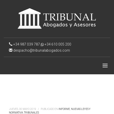
+34 987 039 787
+34 610 005 200
despacho@tribunalabogados.com
JUEVES, 30 MAYO 2019
/
PUBLICADO EN
INFORME
,
NUEVAS LEYES Y
NORMATIVA
,
TRIBUNALES