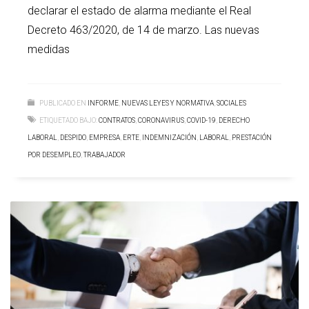
declarar el estado de alarma mediante el Real
Decreto 463/2020, de 14 de marzo. Las nuevas
medidas
PUBLICADO EN
INFORME
,
NUEVAS LEYES Y NORMATIVA
,
SOCIALES
ETIQUETADO BAJO:
CONTRATOS
,
CORONAVIRUS
,
COVID-19
,
DERECHO
LABORAL
,
DESPIDO
,
EMPRESA
,
ERTE
,
INDEMNIZACIÓN
,
LABORAL
,
PRESTACIÓN
POR DESEMPLEO
,
TRABAJADOR