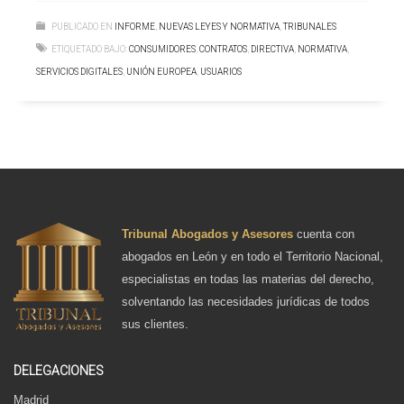
PUBLICADO EN
INFORME
,
NUEVAS LEYES Y NORMATIVA
,
TRIBUNALES
ETIQUETADO BAJO:
CONSUMIDORES
,
CONTRATOS
,
DIRECTIVA
,
NORMATIVA
,
SERVICIOS DIGITALES
,
UNIÓN EUROPEA
,
USUARIOS
Tribunal Abogados y Asesores
cuenta con
abogados en León y en todo el Territorio Nacional,
especialistas en todas las materias del derecho,
solventando las necesidades jurídicas de todos
sus clientes.
DELEGACIONES
Madrid