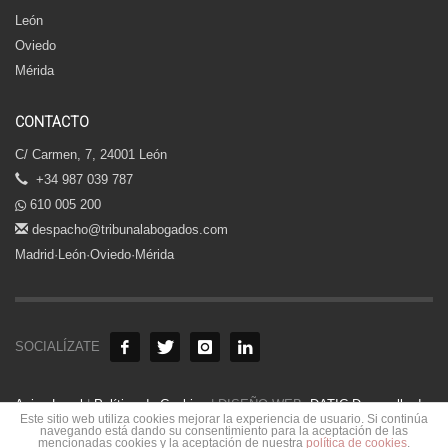
León
Oviedo
Mérida
CONTACTO
C/ Carmen, 7, 24001 León
+34 987 039 787
610 005 200
despacho@tribunalabogados.com
Madrid·León·Oviedo·Mérida
SOCIALÍZATE
Aviso Legal
|
Política de Cookies
| DISEÑO WEB:
DATIC Desarrollo de
Este sitio web utiliza cookies mejorar la experiencia de usuario. Si continúa
Aplicaciones
.
navegando está dando su consentimiento para la aceptación de las
mencionadas cookies y la aceptación de nuestra
política de cookies
.