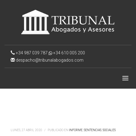
+34 987 039 787
+34 610 005 200
despacho@tribunalabogados.com
LUNES, 27 ABRIL 2020
/
PUBLICADO EN
INFORME
,
SENTENCIAS
,
SOCIALES