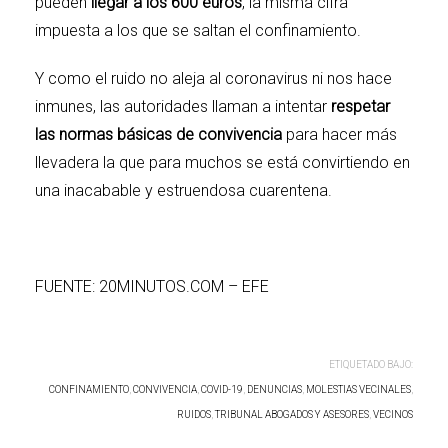
pueden
llegar a los 600 euros
, la misma cifra
impuesta a los que se saltan el confinamiento.
Y como el ruido no aleja al coronavirus ni nos hace
inmunes, las autoridades llaman a intentar
respetar
las normas básicas de convivencia
para hacer más
llevadera la que para muchos se está convirtiendo en
una inacabable y estruendosa
cuarentena
.
FUENTE: 20MINUTOS.COM – EFE
ETIQUETADO BAJO:
CONFINAMIENTO
,
CONVIVENCIA
,
COVID-19
,
DENUNCIAS
,
MOLESTIAS VECINALES
,
RUIDOS
,
TRIBUNAL ABOGADOS Y ASESORES
,
VECINOS