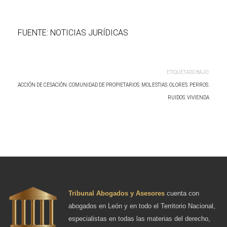
FUENTE: NOTICIAS JURÍDICAS
ETIQUETADO BAJO:
ACCIÓN DE CESACIÓN
,
COMUNIDAD DE PROPIETARIOS
,
MOLESTIAS
,
OLORES
,
PERROS
,
RUIDOS
,
VIVIENDA
Tribunal Abogados y Asesores
cuenta con
abogados en León y en todo el Territorio Nacional,
especialistas en todas las materias del derecho,