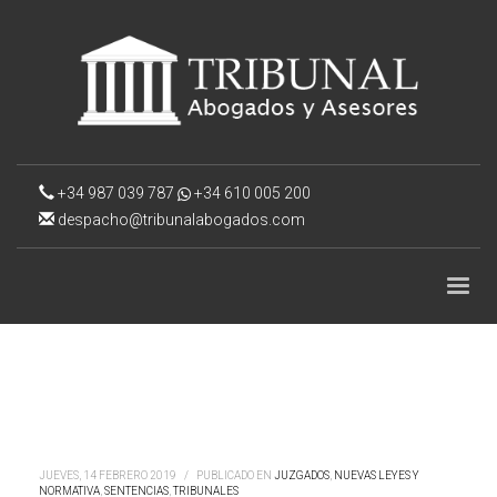
+34 987 039 787
+34 610 005 200
despacho@tribunalabogados.com
JUEVES, 14 FEBRERO 2019
/
PUBLICADO EN
JUZGADOS
,
NUEVAS LEYES Y
NORMATIVA
,
SENTENCIAS
,
TRIBUNALES