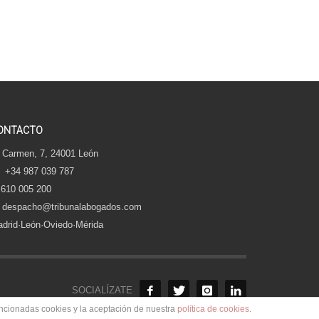
ONTACTO
 Carmen, 7, 24001 León
+34 987 039 787
610 005 200
despacho@tribunalabogados.com
drid·León·Oviedo·Mérida
SOCIALÍZATE
encionadas cookies y la aceptación de nuestra
política de cookies
.