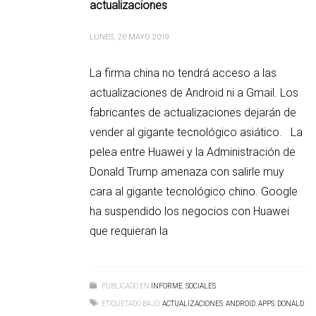
actualizaciones
LUNES, 20 MAYO 2019
La firma china no tendrá acceso a las
actualizaciones de Android ni a Gmail. Los
fabricantes de actualizaciones dejarán de
vender al gigante tecnológico asiático. La
pelea entre Huawei y la Administración de
Donald Trump amenaza con salirle muy
cara al gigante tecnológico chino. Google
ha suspendido los negocios con Huawei
que requieran la
PUBLICADO EN
INFORME
,
SOCIALES
ETIQUETADO BAJO:
ACTUALIZACIONES
,
ANDROID
,
APPS
,
DONALD