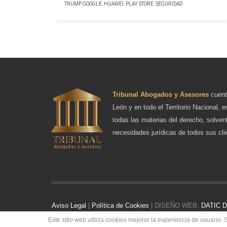
TRUMP
,
GOOGLE
,
HUAWEI
,
PLAY STORE
,
SEGURIDAD
Tribunal Abogados y Asesores
cuent
León y en todo el Territorio Nacional, e
todas las materias del derecho, solven
necesidades jurídicas de todos sus cli
Aviso Legal
|
Política de Cookies
| DISEÑO WEB:
DATIC De
Este sitio web utiliza cookies mejorar la experiencia de usuari