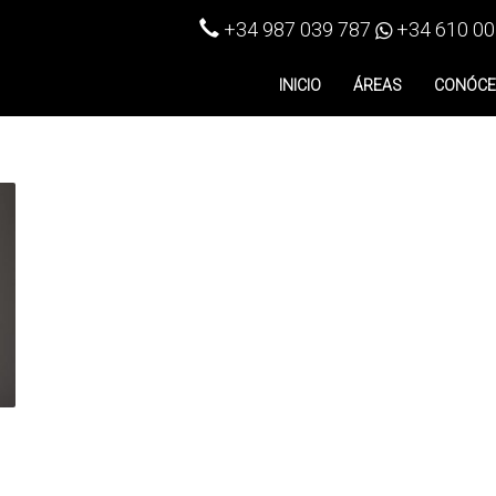
+34 987 039 787
+34 610 00
INICIO
ÁREAS
CONÓC