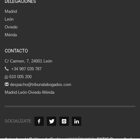
DELEGACIONES
Madrid
León
Oviedo
Mérida
CONTACTO
C/ Carmen, 7, 24001 León
+34 987 039 787
610 005 200
despacho@tribunalabogados.com
Madrid·León·Oviedo·Mérida
SOCIALÍZATE
Aviso Legal
|
Política de Cookies
| DISEÑO WEB:
DATIC Desarrollo de