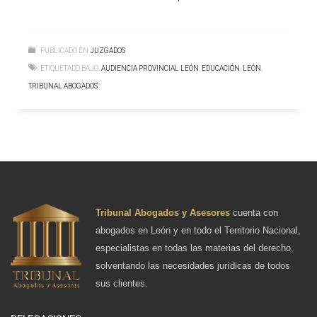
PUBLICADO EN
JUZGADOS
ETIQUETADO BAJO:
AUDIENCIA PROVINCIAL LEÓN
,
EDUCACIÓN
,
LEÓN
,
TRIBUNAL ABOGADOS
Tribunal Abogados y Asesores
cuenta con
abogados en León y en todo el Territorio Nacional,
especialistas en todas las materias del derecho,
solventando las necesidades jurídicas de todos
sus clientes.