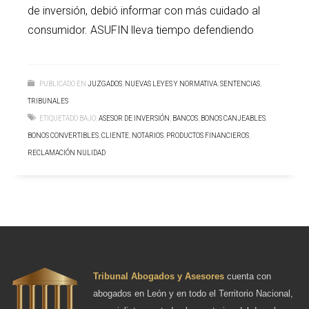
de inversión, debió informar con más cuidado al
consumidor. ASUFIN lleva tiempo defendiendo
PUBLICADO EN
JUZGADOS
,
NUEVAS LEYES Y NORMATIVA
,
SENTENCIAS
,
TRIBUNALES
ETIQUETADO BAJO:
ASESOR DE INVERSIÓN
,
BANCOS
,
BONOS CANJEABLES
,
BONOS CONVERTIBLES
,
CLIENTE
,
NOTARIOS
,
PRODUCTOS FINANCIEROS
,
RECLAMACIÓN NULIDAD
Tribunal Abogados y Asesores
cuenta con
abogados en León y en todo el Territorio Nacional,