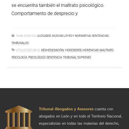
se encuentra también el maltrato psicológico.
Comportamiento de desprecio y
PUBLICADO EN
JUZGADOS
,
NUEVAS LEYES Y NORMATIVA
,
SENTENCIAS
,
TRIBUNALES
ETIQUETADO BAJO:
DESHEREDACIÓN
,
HEREDEROS
,
HERENCIAS
,
MALTRATO
,
PSICOLOGÍA
,
PSICOLÓGICO
,
SENTENCIA
,
TRIBUNAL SUPREMO
Tribunal Abogados y Asesores
cuenta con
abogados en León y en todo el Territorio Nacional,
especialistas en todas las materias del derecho,