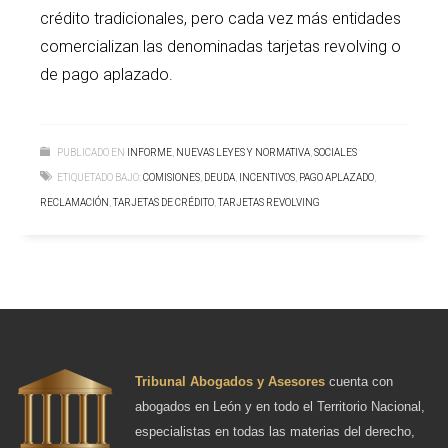
crédito tradicionales, pero cada vez más entidades
comercializan las denominadas tarjetas revolving o
de pago aplazado.
PUBLICADO EN
INFORME
,
NUEVAS LEYES Y NORMATIVA
,
SOCIALES
ETIQUETADO BAJO:
COMISIONES
,
DEUDA
,
INCENTIVOS
,
PAGO APLAZADO
,
RECLAMACIÓN
,
TARJETAS DE CRÉDITO
,
TARJETAS REVOLVING
Tribunal Abogados y Asesores
cuenta con
abogados en León y en todo el Territorio Nacional,
especialistas en todas las materias del derecho,