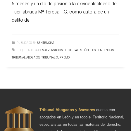
6 meses y un día de prisión a la exvicealcaldesa de
Fuenlabrada Mª Teresa F.G. como autora de un
delito de
PUBLICADO EN
SENTENCIAS
ETIQUETADO BAJO:
MALVERSACIÓN DE CAUDALES PÚBLICOS
,
SENTENCIAS
,
TRIBUNAL ABOGADOS
,
TRIBUNAL SUPREMO
Tribunal Abogados y Asesores
cuenta con
abogados en León y en todo el Territorio Nacional,
especialistas en todas las materias del derecho,