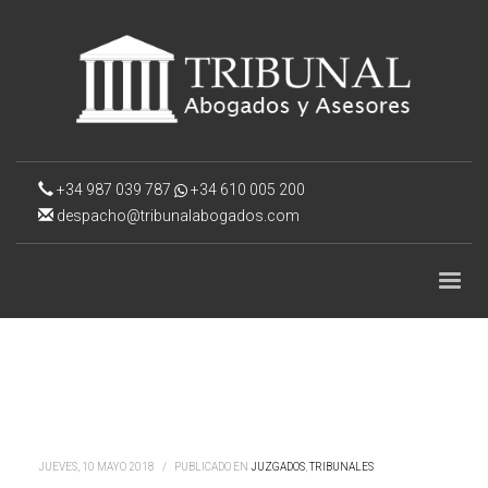
+34 987 039 787
+34 610 005 200
despacho@tribunalabogados.com
JUEVES, 10 MAYO 2018
/
PUBLICADO EN
JUZGADOS
,
TRIBUNALES