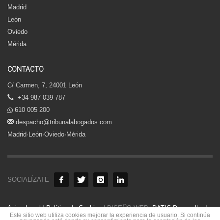
Madrid
León
Oviedo
Mérida
CONTACTO
C/ Carmen, 7, 24001 León
+34 987 039 787
610 005 200
despacho@tribunalabogados.com
Madrid·León·Oviedo·Mérida
SOCIALÍZATE
Aviso Legal
|
Política de Cookies
| DISEÑO WEB:
DATIC Desarrollo de
Este sitio web utiliza cookies mejorar la experiencia de usuario. Si continúa