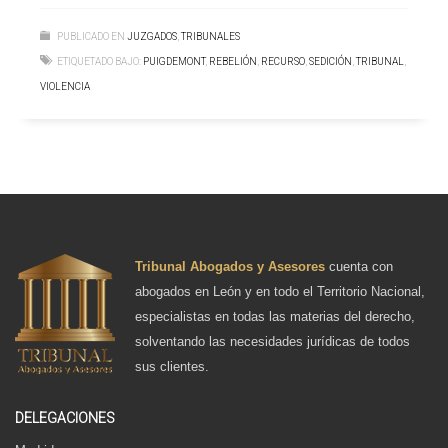
PUBLICADO EN
JUZGADOS
,
TRIBUNALES
ETIQUETADO BAJO:
PUIGDEMONT
,
REBELIÓN
,
RECURSO
,
SEDICIÓN
,
TRIBUNAL
,
VIOLENCIA
Tribunal Abogados y Asesores
cuenta con
abogados en León y en todo el Territorio Nacional,
especialistas en todas las materias del derecho,
solventando las necesidades jurídicas de todos
sus clientes.
DELEGACIONES