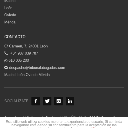
Madrid
León
Oviedo
Mérida
CONTACTO
C/ Carmen, 7, 24001 León
+34 987 039 787
610 005 200
despacho@tribunalabogados.com
Madrid·León·Oviedo·Mérida
SOCIALÍZATE
Aviso Legal
|
Política de Cookies
| DISEÑO WEB:
DATIC Desarrollo de
Este sitio web utiliza cookies mejorar la experiencia de usuario. Si continúa
Aplicaciones
.
navegando está dando su consentimiento para la aceptación de las