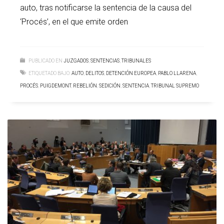
auto, tras notificarse la sentencia de la causa del
‘Procés’, en el que emite orden
PUBLICADO EN
JUZGADOS
,
SENTENCIAS
,
TRIBUNALES
ETIQUETADO BAJO:
AUTO
,
DELITOS
,
DETENCIÓN EUROPEA
,
PABLO LLARENA
,
PROCÉS
,
PUIGDEMONT
,
REBELIÓN
,
SEDICIÓN
,
SENTENCIA
,
TRIBUNAL SUPREMO