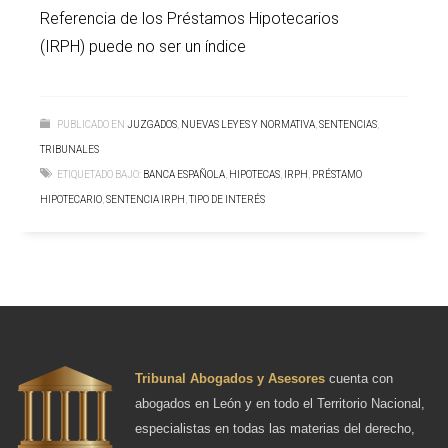
Referencia de los Préstamos Hipotecarios
(IRPH) puede no ser un índice
PUBLICADO EN
JUZGADOS
,
NUEVAS LEYES Y NORMATIVA
,
SENTENCIAS
,
TRIBUNALES
ETIQUETADO BAJO:
BANCA ESPAÑOLA
,
HIPOTECAS
,
IRPH
,
PRÉSTAMO
HIPOTECARIO
,
SENTENCIA IRPH
,
TIPO DE INTERÉS
Tribunal Abogados y Asesores
cuenta con
abogados en León y en todo el Territorio Nacional,
especialistas en todas las materias del derecho,