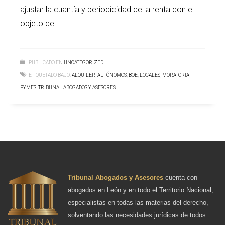
ajustar la cuantía y periodicidad de la renta con el
objeto de
PUBLICADO EN
UNCATEGORIZED
ETIQUETADO BAJO:
ALQUILER
,
AUTÓNOMOS
,
BOE
,
LOCALES
,
MORATORIA
,
PYMES
,
TRIBUNAL ABOGADOS Y ASESORES
Tribunal Abogados y Asesores
cuenta con
abogados en León y en todo el Territorio Nacional,
especialistas en todas las materias del derecho,
solventando las necesidades jurídicas de todos