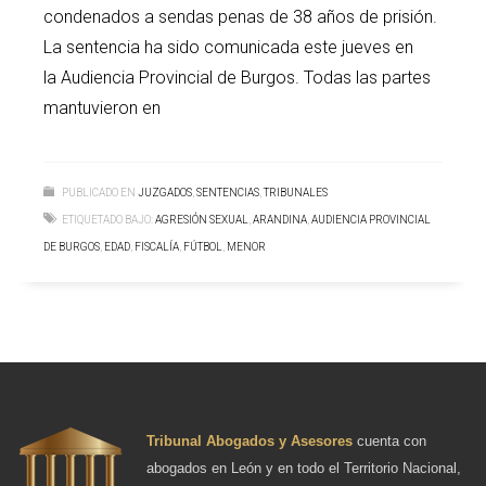
condenados a sendas penas de 38 años de prisión.
La sentencia ha sido comunicada este jueves en
la Audiencia Provincial de Burgos. Todas las partes
mantuvieron en
PUBLICADO EN
JUZGADOS
,
SENTENCIAS
,
TRIBUNALES
ETIQUETADO BAJO:
AGRESIÓN SEXUAL
,
ARANDINA
,
AUDIENCIA PROVINCIAL
DE BURGOS
,
EDAD
,
FISCALÍA
,
FÚTBOL
,
MENOR
Tribunal Abogados y Asesores
cuenta con
abogados en León y en todo el Territorio Nacional,