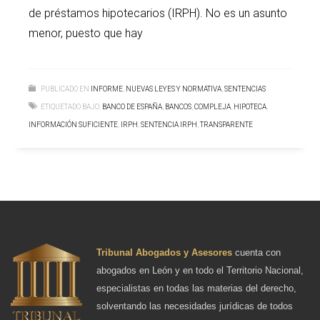
de préstamos hipotecarios (IRPH). No es un asunto
menor, puesto que hay
PUBLICADO EN
INFORME
,
NUEVAS LEYES Y NORMATIVA
,
SENTENCIAS
ETIQUETADO BAJO:
BANCO DE ESPAÑA
,
BANCOS
,
COMPLEJA
,
HIPOTECA
,
INFORMACIÓN SUFICIENTE
,
IRPH
,
SENTENCIA IRPH
,
TRANSPARENTE
Tribunal Abogados y Asesores
cuenta con
abogados en León y en todo el Territorio Nacional,
especialistas en todas las materias del derecho,
solventando las necesidades jurídicas de todos