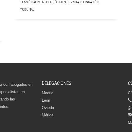
PENSIÓN ALIMENTICIA
,
RÉGIMEN DE VISITAS
,
SEPARACIÓN
,
TRIBUNAL
DELEGACIONES
C
a con abogados en
specialistas en
Madrid
C/
tando las
León
entes.
Oviedo
Mérida
Ma