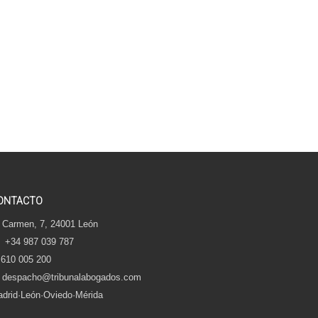
ONTACTO
 Carmen, 7, 24001 León
+34 987 039 787
610 005 200
despacho@tribunalabogados.com
drid·León·Oviedo·Mérida