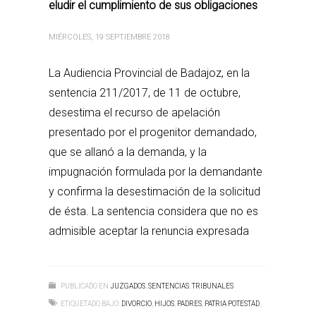
eludir el cumplimiento de sus obligaciones
MIÉRCOLES, 19 SEPTIEMBRE 2018
La Audiencia Provincial de Badajoz, en la
sentencia 211/2017, de 11 de octubre,
desestima el recurso de apelación
presentado por el progenitor demandado,
que se allanó a la demanda, y la
impugnación formulada por la demandante
y confirma la desestimación de la solicitud
de ésta. La sentencia considera que no es
admisible aceptar la renuncia expresada
PUBLICADO EN
JUZGADOS
,
SENTENCIAS
,
TRIBUNALES
ETIQUETADO BAJO:
DIVORCIO
,
HIJOS
,
PADRES
,
PATRIA POTESTAD
,