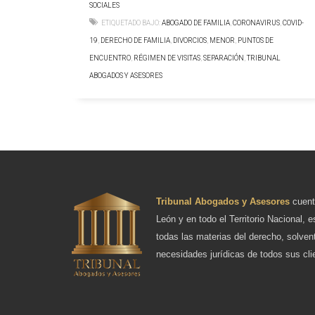
SOCIALES
ETIQUETADO BAJO:
ABOGADO DE FAMILIA
,
CORONAVIRUS
,
COVID-
19
,
DERECHO DE FAMILIA
,
DIVORCIOS
,
MENOR
,
PUNTOS DE
ENCUENTRO
,
RÉGIMEN DE VISITAS
,
SEPARACIÓN
,
TRIBUNAL
ABOGADOS Y ASESORES
Tribunal Abogados y Asesores
cuent
León y en todo el Territorio Nacional, e
todas las materias del derecho, solven
necesidades jurídicas de todos sus cli