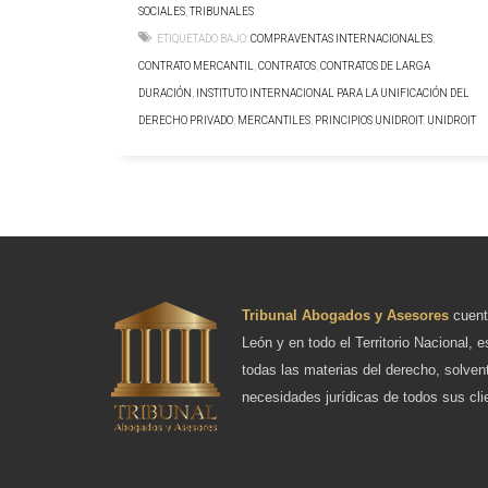
SOCIALES
,
TRIBUNALES
ETIQUETADO BAJO:
COMPRAVENTAS INTERNACIONALES
,
CONTRATO MERCANTIL
,
CONTRATOS
,
CONTRATOS DE LARGA
DURACIÓN
,
INSTITUTO INTERNACIONAL PARA LA UNIFICACIÓN DEL
DERECHO PRIVADO
,
MERCANTILES
,
PRINCIPIOS UNIDROIT
,
UNIDROIT
Tribunal Abogados y Asesores
cuent
León y en todo el Territorio Nacional, e
todas las materias del derecho, solven
necesidades jurídicas de todos sus cli