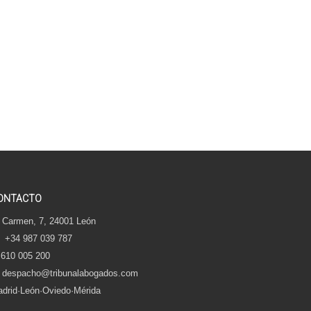
ONTACTO
 Carmen, 7, 24001 León
+34 987 039 787
610 005 200
despacho@tribunalabogados.com
drid·León·Oviedo·Mérida