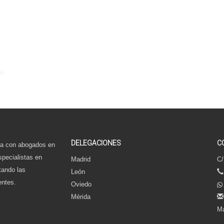
DELEGACIONES
C
a con abogados en
specialistas en
Madrid
C/
tando las
León
entes.
Oviedo
Mérida
Ma