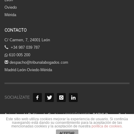
Oviedo
Mérida
CONTACTO
C/ Carmen, 7, 24001 León
+34 987 039 787
610 005 200
despacho@tribunalabogados.com
Madrid·León·Oviedo·Mérida
SOCIALÍZATE
Aviso Legal
|
Política de Cookies
| DISEÑO WEB:
DATIC Desarrollo de
Este sitio web utiliza cookies mejorar la experiencia de usuario. Si continúa
Aplicaciones
.
navegando está dando su consentimiento para la aceptación de las
mencionadas cookies y la aceptación de nuestra
política de cookies
.
ACEPTAR