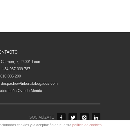
ONTACTO
 Carmen, 7, 24001 León
+34 987 039 787
610 005 200
despacho@tribunalabogados.com
drid·León·Oviedo·Mérida
SOCIALÍZATE
encionadas cookies y la aceptación de nuestra
política de cookies
.