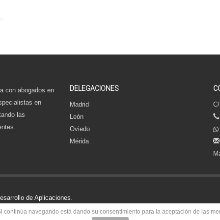
DELEGACIONES
C
a con abogados en
specialistas en
Madrid
C/
tando las
León
entes.
Oviedo
Mérida
Ma
sarrollo de Aplicaciones
.
o. Si continúa navegando está dando su consentimiento para la aceptación de las m