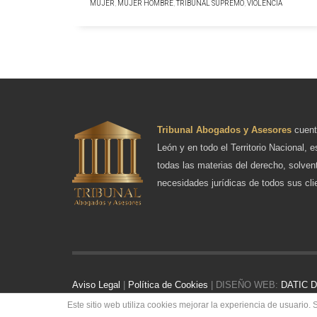
MUJER
,
MUJER HOMBRE
,
TRIBUNAL SUPREMO
,
VIOLENCIA
Tribunal Abogados y Asesores
cuent
León y en todo el Territorio Nacional, e
todas las materias del derecho, solven
necesidades jurídicas de todos sus cli
Aviso Legal
|
Política de Cookies
| DISEÑO WEB:
DATIC De
Este sitio web utiliza cookies mejorar la experiencia de usuari