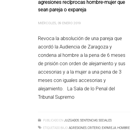
agresiones recíprocas hombre-mujer que
sean pareja o expareja
MIÉRCOLES, 09 ENERO 2019
Revoca la absolución de una pareja que
acordó la Audiencia de Zaragoza y
condena al hombre a la pena de 6 meses
de prisión con orden de alejamiento y sus
accesorias y a la mujer a una pena de 3
meses con iguales accesorias y
alejamiento. La Sala de lo Penal del
Tribunal Supremo
PUBLICADO EN
JUZGADOS
,
SENTENCIAS
,
SOCIALES
ETIQUETADO BAJO:
AGRESIONES
,
CRITERIO
,
EXPAREJA
,
HOMBRE