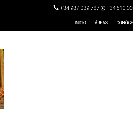
+34 987 039 787
+34 610 00
INICIO
ÁREAS
CONÓC