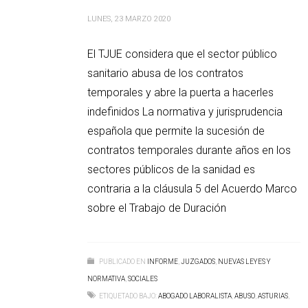
LUNES, 23 MARZO 2020
El TJUE considera que el sector público
sanitario abusa de los contratos
temporales y abre la puerta a hacerles
indefinidos La normativa y jurisprudencia
española que permite la sucesión de
contratos temporales durante años en los
sectores públicos de la sanidad es
contraria a la cláusula 5 del Acuerdo Marco
sobre el Trabajo de Duración
PUBLICADO EN
INFORME
,
JUZGADOS
,
NUEVAS LEYES Y
NORMATIVA
,
SOCIALES
ETIQUETADO BAJO:
ABOGADO LABORALISTA
,
ABUSO
,
ASTURIAS
,