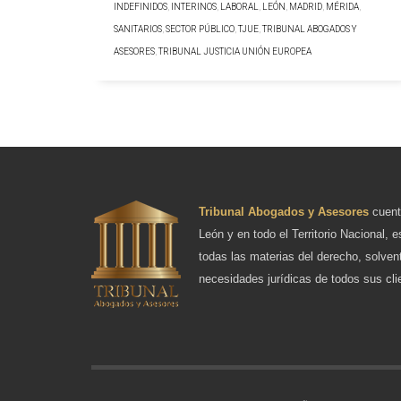
INDEFINIDOS
,
INTERINOS
,
LABORAL
,
LEÓN
,
MADRID
,
MÉRIDA
,
SANITARIOS
,
SECTOR PÚBLICO
,
TJUE
,
TRIBUNAL ABOGADOS Y
ASESORES
,
TRIBUNAL JUSTICIA UNIÓN EUROPEA
Tribunal Abogados y Asesores
cuent
León y en todo el Territorio Nacional, e
todas las materias del derecho, solven
necesidades jurídicas de todos sus cli