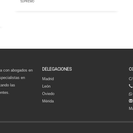
SUPREMO
DELEGACIONES
C
a con abogados en
specialistas en
Madrid
C/
tando las
León
entes.
Oviedo
Mérida
Ma