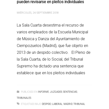
pueden revisarse en pleitos individuales
MIÉRCOLES, 26 SEPTIEMBRE 2018
La Sala Cuarta desestima el recurso de
varios empleados de la Escuela Municipal
de Música y Danza del Ayuntamiento de
Ciempozuelos (Madrid), que fue objeto en
2013 de un despido colectivo. El Pleno de
la Sala Cuarta, de lo Social, del Tribunal
Supremo ha dictado una sentencia que
establece que en los pleitos individuales
PUBLICADO EN
INFORME
,
JUZGADOS
,
SENTENCIAS
,
TRIBUNALES
ETIQUETADO BAJO:
DESPIDO
,
LABORAL
,
MADRID
,
TRIBUNAL