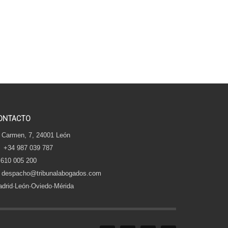
ONTACTO
 Carmen, 7, 24001 León
+34 987 039 787
610 005 200
despacho@tribunalabogados.com
drid·León·Oviedo·Mérida