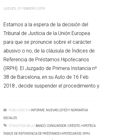
JUEVES, 07 FEBRERO 2019
Estamos a la espera de la decisión del
Tribunal de Justicia de la Unión Europea
para que se pronuncie sobre el carácter
abusivo o no, de la cláusula de Índices de
Referencia de Préstamos Hipotecarios
(IRPH). El Juzgado de Primera Instancia nº
38 de Barcelona, en su Auto de 16 Feb.
2018 , decide suspender el procedimiento y
PUBLICADO EN
INFORME
,
NUEVAS LEYES Y NORMATIVA
,
SOCIALES
ETIQUETADO BAJO:
BANCO
,
CONSUMIDOR
,
CRÉDITO
,
HIPOTECA
,
ÍNDICE DE REFERENCIA DE PRÉSTAMOS HIPOTECARIOS
,
IRPH
,