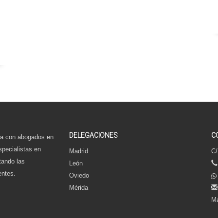
DELEGACIONES
C
a con abogados en
specialistas en
Madrid
C/
tando las
León
entes.
Oviedo
Mérida
Ma