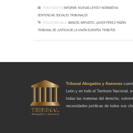
PUBLICADO EN
INFORME
,
NUEVAS LEYES Y NORMATIVA
,
SENTENCIAS
,
SOCIALES
,
TRIBUNALES
ETIQUETADO BAJO:
BANCOS
,
IMPUESTO
,
JAVIER PÉREZ-FADÓN
,
TRIBUNAL DE JUSTICIA DE LA UNIÓN EUROPEA
,
TRIBUTOS
Tribunal Abogados y Asesores
cuent
León y en todo el Territorio Nacional, e
todas las materias del derecho, solven
necesidades jurídicas de todos sus cli