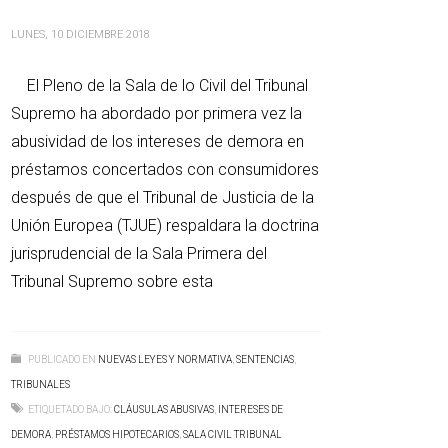
LUNES, 10 DICIEMBRE 2018
El Pleno de la Sala de lo Civil del Tribunal
Supremo ha abordado por primera vez la
abusividad de los intereses de demora en
préstamos concertados con consumidores
después de que el Tribunal de Justicia de la
Unión Europea (TJUE) respaldara la doctrina
jurisprudencial de la Sala Primera del
Tribunal Supremo sobre esta
PUBLICADO EN
NUEVAS LEYES Y NORMATIVA
,
SENTENCIAS
,
TRIBUNALES
ETIQUETADO BAJO:
CLÁUSULAS ABUSIVAS
,
INTERESES DE
DEMORA
,
PRÉSTAMOS HIPOTECARIOS
,
SALA CIVIL TRIBUNAL