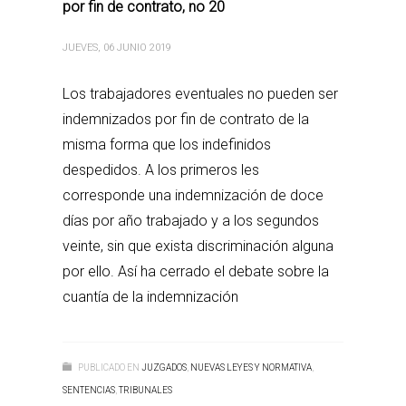
por fin de contrato, no 20
JUEVES, 06 JUNIO 2019
Los trabajadores eventuales no pueden ser
indemnizados por fin de contrato de la
misma forma que los indefinidos
despedidos. A los primeros les
corresponde una indemnización de doce
días por año trabajado y a los segundos
veinte, sin que exista discriminación alguna
por ello. Así ha cerrado el debate sobre la
cuantía de la indemnización
PUBLICADO EN
JUZGADOS
,
NUEVAS LEYES Y NORMATIVA
,
SENTENCIAS
,
TRIBUNALES