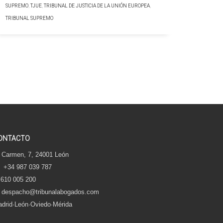
SUPREMO
,
TJUE
,
TRIBUNAL DE JUSTICIA DE LA UNIÓN EUROPEA
,
TRIBUNAL SUPREMO
ONTACTO
 Carmen, 7, 24001 León
+34 987 039 787
610 005 200
despacho@tribunalabogados.com
drid·León·Oviedo·Mérida